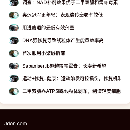
调查：NAD补剂效果优于二甲双胍和雷帕霉素
奥运冠军更年轻：表观遗传衰老率较低
用进废退的最低有效剂量
DNA强修复导致线粒体产生能量效率高
首次服用小檗碱指南
Sapanisertib超越雷帕霉素：长寿新希望
运动+修复=健康：运动触发可控损伤，修复机制放
二甲双胍靠ATP5I踩线粒体刹车，制造轻度细胞压
Jdon.com