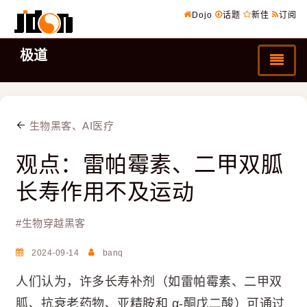
Dojo
话题
新佳
订阅
极道
生物黑客、AI医疗
观点：雷帕霉素、二甲双胍
长寿作用不及运动
#
生物穿越黑客
2024-09-14
banq
人们认为，许多长寿补剂（如雷帕霉素、二甲双
胍、抗衰老药物、亚精胺和 α-酮戊二酸）可通过