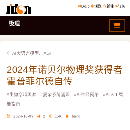
Dojo
话题
新佳
订阅
极道
AI大语言模型、AGI
2024年诺贝尔物理奖获得者
霍普菲尔德自传
#
生物穿越黑客
#
复杂系统涌现
#
AI神经网络
#
AI人工智
能指南
2024-10-09
2
15K
banq