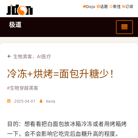
Dojo
话题
新佳
订阅
极道
生物黑客、AI医疗
冷冻+烘烤=面包升糖少！
#
生物穿越黑客
2025-04-07
banq
目的：想看看把白面包放冰箱冷冻或者用烤箱烤
一下，会不会影响它吃完后血糖升高的程度。