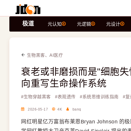
极道
元认知
元逻辑
元设计
生物黑客、AI医疗
衰老或非磨损而是"细胞失
向重写生命操作系统
#
生物穿越黑客
#
表观遗传
#
系统思维训练指南
#
复
2026-05-17
4K
banq
网红明星亿万富翁布莱恩Bryan Johnso