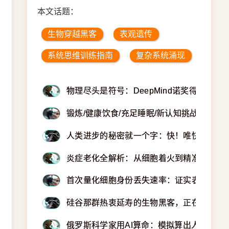
本文话题：
生物穿越黑客
表观遗传
系统思维训练指南
复杂系统涌现
物理尽头是符号：DeepMind诺奖得主一
锻炼/健康饮食/充足睡眠/新认知挑战四大神
人类进步的秘密就一个字：快！唯快不破
炎症老化全解析：从细胞着火到精准灭火的
首次量化细胞身份丢失速率：证实表观遗传
硅谷那群热衷延寿的生物黑客，正在进行一
俄罗斯科学家用AI算命：模拟算出人类寿命上