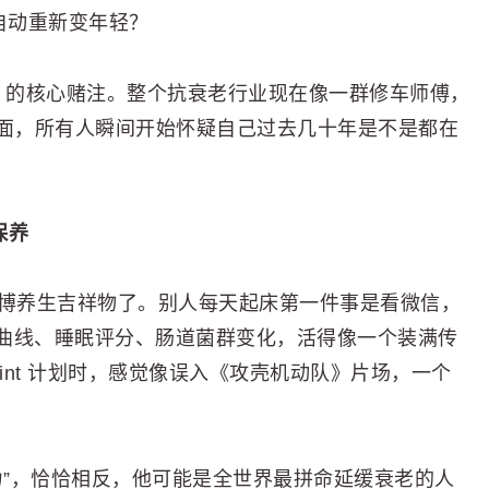
自动重新变年轻？
观遗传重置）的核心赌注。整个抗衰老行业现在像一群修车师傅，
置界面，所有人瞬间开始怀疑自己过去几十年是不是都在
保养
网做成赛博养生吉祥物了。别人每天起床第一件事是看微信，
曲线、睡眠评分、肠道菌群变化，活得像一个装满传
rint 计划时，感觉像误入《攻壳机动队》片场，一个
“不努力”，恰恰相反，他可能是全世界最拼命延缓衰老的人