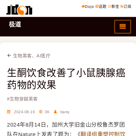
Dojo
话题
新佳
订阅
极道
生物黑客、AI医疗
生酮饮食改善了小鼠胰腺癌
药物的效果
#
生物穿越黑客
2024-08-16
3K
banq
2024年8月14日，加州大学旧金山分校鲁杰罗团
队在Nature上发表了题为：《
翻译组重塑控制饮