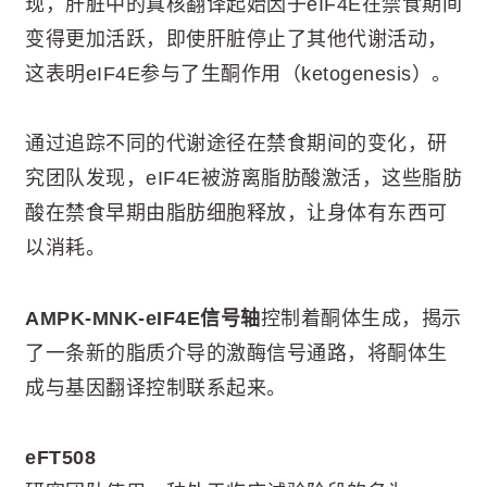
现，肝脏中的真核翻译起始因子eIF4E在禁食期间
变得更加活跃，即使肝脏停止了其他代谢活动，
这表明eIF4E参与了生酮作用（ketogenesis）。
通过追踪不同的代谢途径在禁食期间的变化，研
究团队发现，eIF4E被游离脂肪酸激活，这些脂肪
酸在禁食早期由脂肪细胞释放，让身体有东西可
以消耗。
AMPK-MNK-eIF4E信号轴
控制着酮体生成，揭示
了一条新的脂质介导的激酶信号通路，将酮体生
成与基因翻译控制联系起来。
eFT508