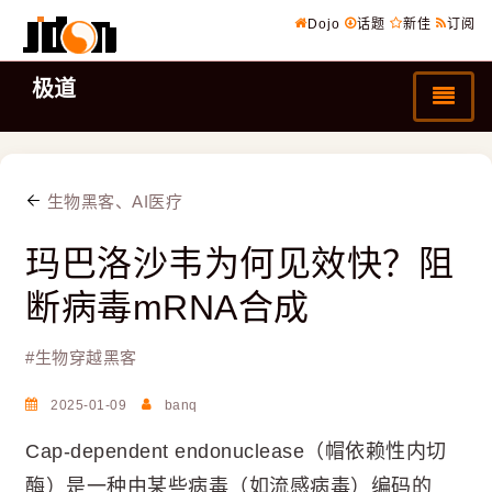
Dojo
话题
新佳
订阅
极道
生物黑客、AI医疗
玛巴洛沙韦为何见效快？阻
断病毒mRNA合成
#
生物穿越黑客
2025-01-09
banq
Cap-dependent endonuclease（帽依赖性内切
酶）是一种由某些病毒（如流感病毒）编码的