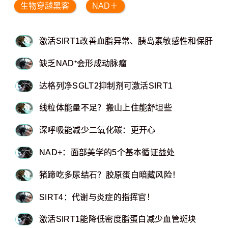
生物穿越黑客
NAD＋
激活SIRT1改善血脂异常、胰岛素敏感性和保肝
缺乏NAD⁺会形成动脉瘤
达格列净SGLT2抑制剂可激活SIRT1
线粒体能量不足？搬山上住能舒坦些
深呼吸能减少二氧化碳：更开心
NAD+：面部美学的5个基本循证益处
猪蹄吃多尿结石？胶原蛋白暗藏风险！
SIRT4：代谢与炎症的指挥官！
激活SIRT1能降低密度脂蛋白减少血管斑块