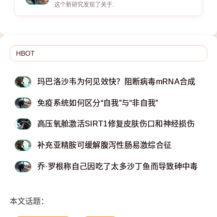
这个新研究发现了关于.
玛巴洛沙韦为何见效快？阻断病毒mRNA合成
免疫系统如何区分“自我”与“非自我”
高压氧舱激活SIRT1修复皮肤伤口和神经损伤
补充亚精胺可缓解腹泻性肠易激综合征
乔·罗根称自己因吃了太多沙丁鱼而导致砷中毒
本文话题：