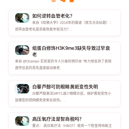
如何逆转血管老化？
来自《哈佛大学》2018年的报道（原文点击标题）：
逆转血管老化是否能恢复年轻活力？ .
组蛋白修饰H3K9me3缺失导致过早衰
老
来自 @Ocampo 实验室的令人兴奋的预印本 "有力地支持了表观
遗传信息的丢失直接驱动衰老.
白藜芦醇可防眼睛黄斑变性失明
白藜芦醇激活SIRT1减少眼睛炎症，保护黄斑变性小
鼠模型的视网膜免受氧化损伤。 .
高压氧疗法是智商税吗？
要点： 高压氧疗法（HBOT）使用一个腔室将纯氧注