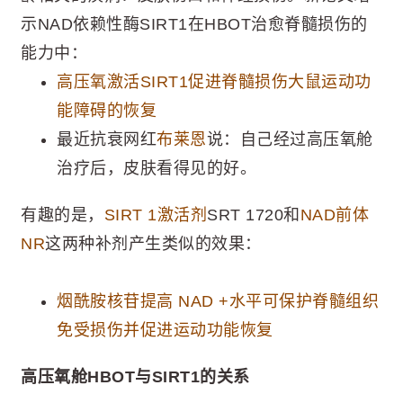
示NAD依赖性酶SIRT1在HBOT治愈脊髓损伤的
能力中：
高压氧激活SIRT1促进脊髓损伤大鼠运动功
能障碍的恢复
最近抗衰网红
布莱恩
说：自己经过高压氧舱
治疗后，皮肤看得见的好。
有趣的是，
SIRT 1激活剂
SRT 1720和
NAD前体
NR
这两种补剂产生类似的效果：
烟酰胺核苷提高 NAD +水平可保护脊髓组织
免受损伤并促进运动功能恢复
高压氧舱HBOT与SIRT1的关系