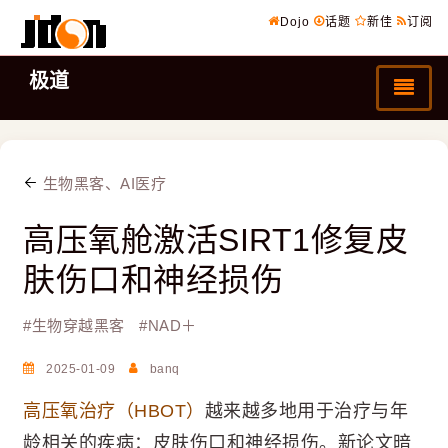
Dojo
话题
新佳
订阅
极道
生物黑客、AI医疗
高压氧舱激活SIRT1修复皮
肤伤口和神经损伤
#
生物穿越黑客
#
NAD＋
2025-01-09
banq
高压氧治疗（HBOT）
越来越多地用于治疗与年
龄相关的疾病：皮肤伤口和神经损伤。新论文暗