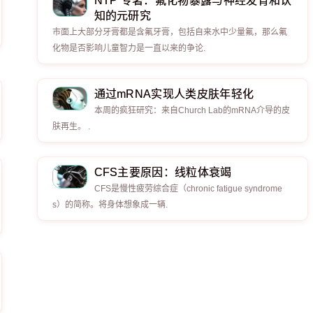
NTP 专著：氟化物暴露与神经发育和认
知的元研究
市面上大部分牙膏都是含氟牙膏，包括自来水中少量氟，那么氟
化物是否影响儿童智力是一直以来的争论.
通过mRNA实现人类皮肤年轻化
本周的疯狂研究：来自Church Lab的mRNA介导的皮
肤再生。 .
CFS主要原因：线粒体衰竭
CFS是慢性疲劳综合症（chronic fatigue syndrome
s）的简称。将身体想象成一辆.