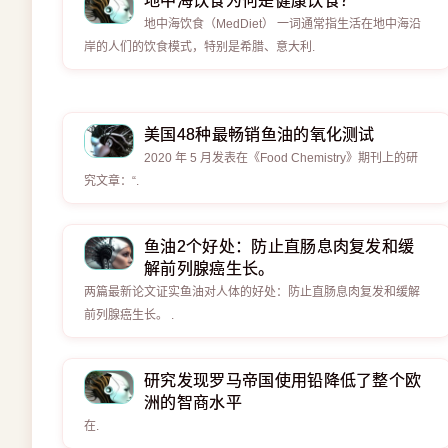
地中海饮食为何是健康饮食？
地中海饮食（MedDiet） 一词通常指生活在地中海沿
岸的人们的饮食模式，特别是希腊、意大利.
美国48种最畅销鱼油的氧化测试
2020 年 5 月发表在《Food Chemistry》期刊上的研
究文章：“.
鱼油2个好处：防止直肠息肉复发和缓
解前列腺癌生长。
两篇最新论文证实鱼油对人体的好处：防止直肠息肉复发和缓解
前列腺癌生长。 .
研究发现罗马帝国使用铅降低了整个欧
洲的智商水平
在.