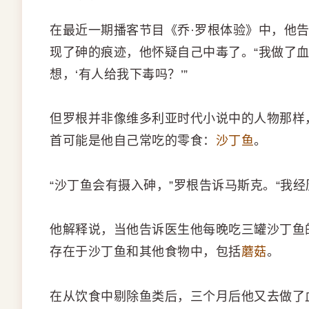
在最近一期播客节目《乔·罗根体验》中，他
现了砷的痕迹，他怀疑自己中毒了。“我做了血
想，‘有人给我下毒吗？’”
但罗根并非像维多利亚时代小说中的人物那样
首可能是他自己常吃的零食：
沙丁鱼
。
“沙丁鱼会有摄入砷，”罗根告诉马斯克。“我经
他解释说，当他告诉医生他每晚吃三罐沙丁鱼
存在于沙丁鱼和其他食物中，包括
蘑菇
。
在从饮食中剔除鱼类后，三个月后他又去做了