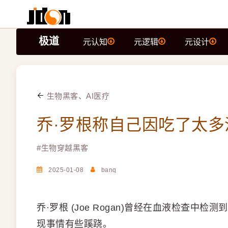
极道
元认知
元逻辑
元设计
生物黑客、AI医疗
乔·罗根称自己因吃了太
#
生物穿越黑客
2025-01-08
banq
乔·罗根 (Joe Rogan)曾经在血液检查
现事情有些蹊跷。