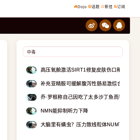
Dojo
话题
新佳
订阅
高压氧舱激活SIRT1修复皮肤伤口和神经损
补充亚精胺可缓解腹泻性肠易激综合征
乔·罗根称自己因吃了太多沙丁鱼而导致砷中
NMN能抑制听力下降
大脑里有螨虫？压力致线粒体NUMTs插入D