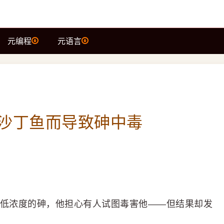
元编程
元语言
多沙丁鱼而导致砷中毒
中检测到低浓度的砷，他担心有人试图毒害他——但结果却发