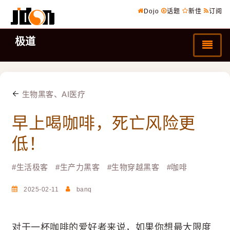
Dojo
话题
新佳
订阅
极道
生物黑客、AI医疗
早上喝咖啡，死亡风险更
低！
#
生活极客
#
生产力黑客
#
生物穿越黑客
#
咖啡
2025-02-11
banq
对于一杯咖啡的爱好者来说，如果你想最大限度