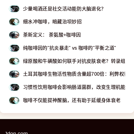
少量喝酒还是社交活动能防大脑退化？
细水冲咖啡，暗藏治坝妙招
茶新定义： 茶氨酸+咖啡因
纯咖啡因的"抗炎暴走" vs 咖啡的"平衡之道"
绿原酸和牛磺酸如何联手对抗皮肤衰老？转录组测
土耳其咖啡生物活性物质含量超700倍：利弊权衡
习惯性饮用咖啡会影响肠道菌群，改变生理机能和
咖啡不仅能提神醒脑，还有助于延缓身体衰老
Jdon.com