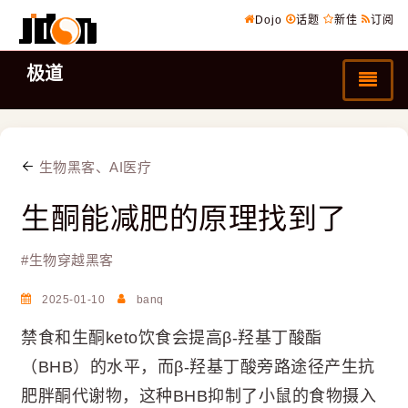
Dojo
话题
新佳
订阅
极道
生物黑客、AI医疗
生酮能减肥的原理找到了
#
生物穿越黑客
2025-01-10
banq
禁食和生酮keto饮食会提高β-羟基丁酸酯
（BHB）的水平，而β-羟基丁酸旁路途径产生抗
肥胖酮代谢物，这种BHB抑制了小鼠的食物摄入