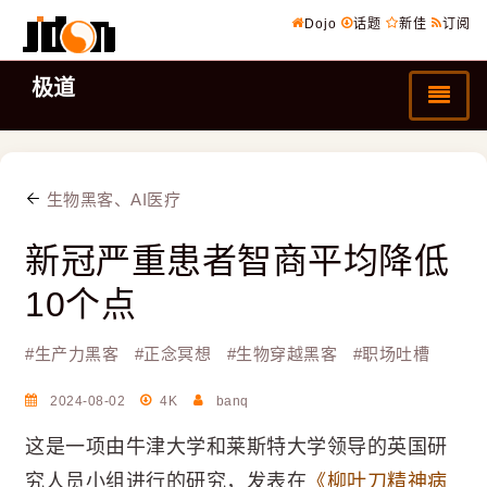
Dojo
话题
新佳
订阅
极道
生物黑客、AI医疗
新冠严重患者智商平均降低
10个点
#
生产力黑客
#
正念冥想
#
生物穿越黑客
#
职场吐槽
2024-08-02
4K
banq
这是一项由牛津大学和莱斯特大学领导的英国研
究人员小组进行的研究，发表在
《柳叶刀精神病