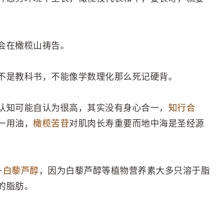
。
会在橄榄山祷告。
不是教科书，不能像学数理化那么死记硬背。
认知可能自认为很高，其实没有身心合一，
知行合
一用油，
橄榄苦苷
对肌肉长寿重要而地中海是圣经源
+
白藜芦醇
，因为白藜芦醇等植物营养素大多只溶于脂
的脂肪。