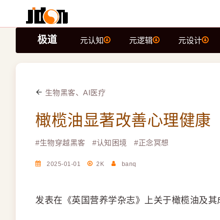
极道
元认知
元逻辑
元设计
生物黑客、AI医疗
橄榄油显著改善心理健康
#
生物穿越黑客
#
认知困境
#
正念冥想
2025-01-01
2K
banq
发表在《英国营养学杂志》上关于橄榄油及其