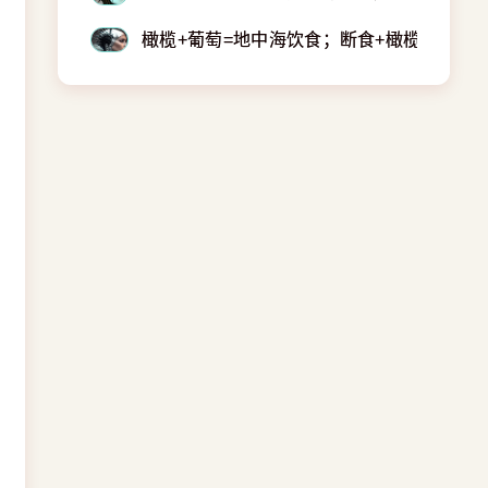
橄榄+葡萄=地中海饮食；断食+橄榄油=健康