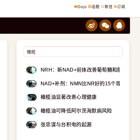
Dojo
话题
新佳
订阅
NRH：新NAD+前体改善葡萄糖和脂肪代谢
NAD+补剂：NMN比NR好的15个理由！
橄榄油显著改善心理健康
橄榄油可降低阿尔茨海默病风险
张忠谋与台积电的起源