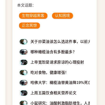
本文话题：
生物穿越黑客
认知困境
正念冥想
关于炒菜油该怎么选这件事，以前大家都搞
哪种橄榄油含有多酚最多？
上帝宽恕是请求原谅的心理投射
吃对食物，健康增强！
哈佛大学：橄榄油替黄油降19%死亡风险
上周五篇饮食相关营养论文
小鼠研究：油酸刺激脂肪增生，人类待验证